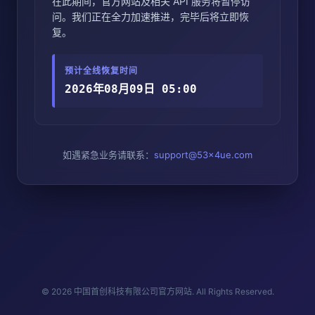
在此期间，官方网站及相关 API 服务将暂停访
问。我们正在全力加速推进，完毕后将立即恢
复。
预计全线恢复时间
2026年08月09日 05:00
如遇紧急业务请联系：
support@53x4ue.com
© 2026 中国首创科技有限公司官方网站. All Rights Reserved.